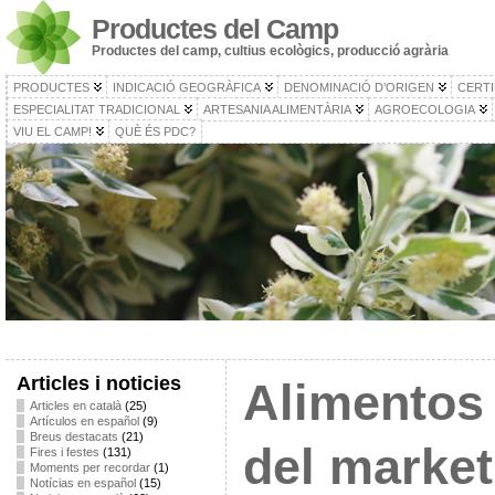
Productes del Camp
Productes del camp, cultius ecològics, producció agrària
PRODUCTES
INDICACIÓ GEOGRÀFICA
DENOMINACIÓ D’ORIGEN
CERTI
ESPECIALITAT TRADICIONAL
ARTESANIA ALIMENTÀRIA
AGROECOLOGIA
VIU EL CAMP!
QUÈ ÉS PDC?
Articles i noticies
Alimentos
Articles en català
(25)
Artículos en español
(9)
Breus destacats
(21)
del market
Fires i festes
(131)
Moments per recordar
(1)
Notícias en español
(15)