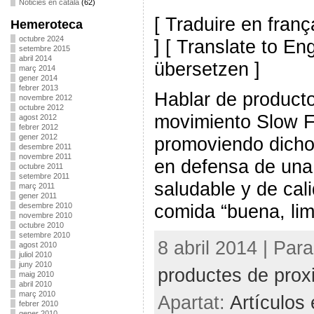
Noticies en català
(62)
[ Traduire en franç
Hemeroteca
octubre 2024
] [ Translate to En
setembre 2015
abril 2014
übersetzen ]
març 2014
gener 2014
febrer 2013
Hablar de product
novembre 2012
octubre 2012
movimiento Slow 
agost 2012
febrer 2012
gener 2012
promoviendo dicho
desembre 2011
novembre 2011
en defensa de una 
octubre 2011
setembre 2011
saludable y de ca
març 2011
gener 2011
comida “buena, lim
desembre 2010
novembre 2010
octubre 2010
setembre 2010
8 abril 2014 | Par
agost 2010
juliol 2010
juny 2010
productes de proxi
maig 2010
abril 2010
març 2010
Apartat:
Artículos
febrer 2010
gener 2010