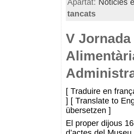
Apartat:
Noticies 
tancats
V Jornada
Alimentàri
Administra
[ Traduire en franç
] [ Translate to En
übersetzen ]
El proper dijous 1
d’actes del Museu