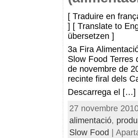
[ Traduire en franç
] [ Translate to En
übersetzen ]
3a Fira Alimentació
Slow Food Terres d
de novembre de 201
recinte firal dels 
Descarrega el […]
27 novembre 2010 
alimentació
,
produ
Slow Food
| Apart