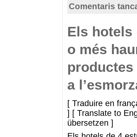
Comentaris tanc
Els hotels 
o més haur
productes 
a l’esmorz
[ Traduire en franç
] [ Translate to En
übersetzen ]
Els hotels de 4 es