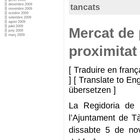
desembre 2009
tancats
novembre 2009
octubre 2009
setembre 2009
agost 2009
juliol 2009
Mercat de
juny 2009
març 2009
proximitat
[ Traduire en franç
] [ Translate to En
übersetzen ]
La Regidoria de
l’Ajuntament de T
dissabte 5 de no