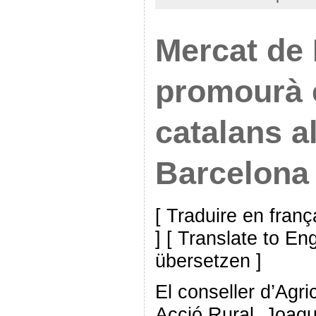
Mercat de
promourà 
catalans a
Barcelona
[ Traduire en franç
] [ Translate to En
übersetzen ]
El conseller d’Agri
Acció Rural, Joaqui