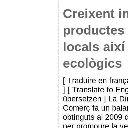
Creixent i
productes 
locals aix
ecològics
[ Traduire en franç
] [ Translate to En
übersetzen ] La Di
Comerç fa un balan
obtinguts al 2009 
per promoure la v