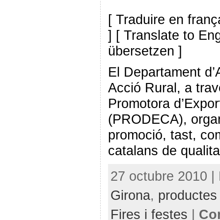
[ Traduire en franç
] [ Translate to En
übersetzen ]
El Departament d’A
Acció Rural, a tra
Promotora d’Expor
(PRODECA), organ
promoció, tast, co
catalans de qualita
27 octubre 2010 |
Girona
,
productes 
Fires i festes
|
Com