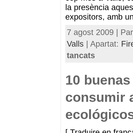
la presència aque
expositors, amb u
7 agost 2009 | Pa
Valls
| Apartat:
Fir
tancats
10 buenas
consumir 
ecológico
[ Traduire en franç