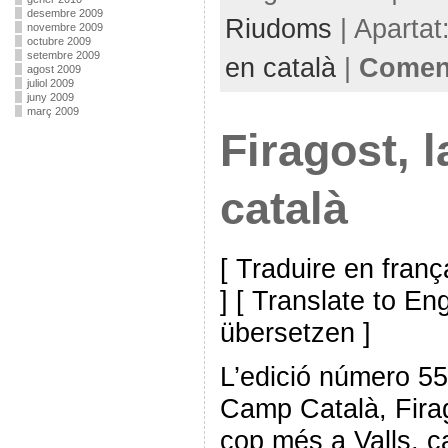
desembre 2009
Riudoms
| Apartat
novembre 2009
octubre 2009
setembre 2009
en català
|
Coment
agost 2009
juliol 2009
juny 2009
març 2009
Firagost, l
català
[ Traduire en franç
] [ Translate to En
übersetzen ]
L’edició número 55
Camp Català, Firag
cop més a Valls, c