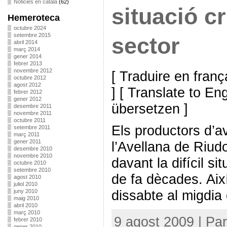
Noticies en català
(62)
situació cr
Hemeroteca
octubre 2024
setembre 2015
sector
abril 2014
març 2014
gener 2014
febrer 2013
novembre 2012
[ Traduire en franç
octubre 2012
agost 2012
] [ Translate to En
febrer 2012
gener 2012
übersetzen ]
desembre 2011
novembre 2011
octubre 2011
Els productors d’a
setembre 2011
març 2011
gener 2011
l’Avellana de Riud
desembre 2010
novembre 2010
davant la difícil si
octubre 2010
setembre 2010
de fa dècades. Aix
agost 2010
juliol 2010
dissabte al migdia 
juny 2010
maig 2010
abril 2010
març 2010
9 agost 2009 | Pa
febrer 2010
gener 2010