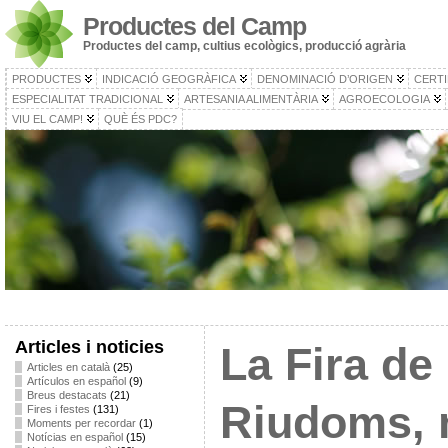
Productes del Camp
Productes del camp, cultius ecològics, producció agrària
PRODUCTES
INDICACIÓ GEOGRÀFICA
DENOMINACIÓ D’ORIGEN
CERTI
ESPECIALITAT TRADICIONAL
ARTESANIA ALIMENTÀRIA
AGROECOLOGIA
VIU EL CAMP!
QUÈ ÉS PDC?
Articles i noticies
La Fira de
Articles en català
(25)
Artículos en español
(9)
Breus destacats
(21)
Riudoms, 
Fires i festes
(131)
Moments per recordar
(1)
Notícias en español
(15)