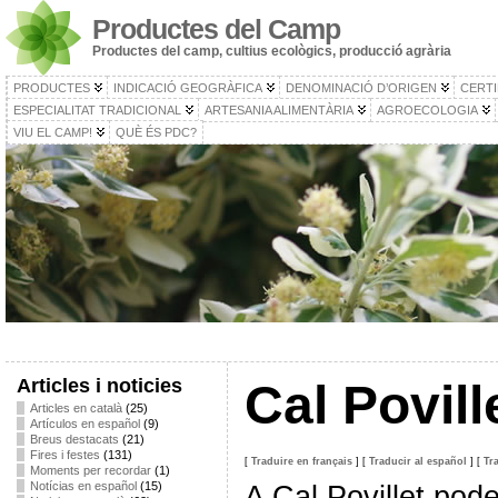
Productes del Camp
Productes del camp, cultius ecològics, producció agrària
PRODUCTES
INDICACIÓ GEOGRÀFICA
DENOMINACIÓ D’ORIGEN
CERTI
ESPECIALITAT TRADICIONAL
ARTESANIA ALIMENTÀRIA
AGROECOLOGIA
VIU EL CAMP!
QUÈ ÉS PDC?
Articles i noticies
Cal Povill
Articles en català
(25)
Artículos en español
(9)
Breus destacats
(21)
Fires i festes
(131)
[
Traduire en français
]
[
Traducir al español
]
[
Tr
Moments per recordar
(1)
Notícias en español
(15)
A Cal Povillet pod