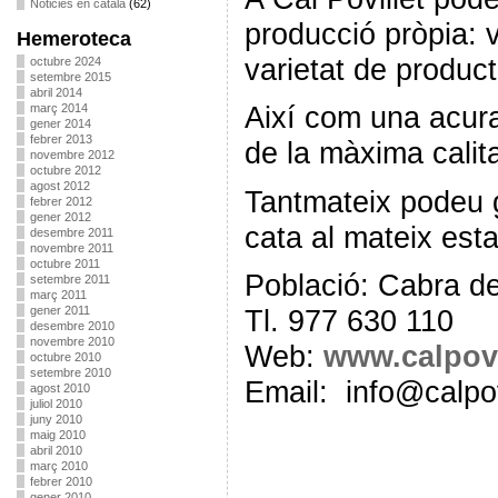
Noticies en català
(62)
producció pròpia: vi
Hemeroteca
varietat de product
octubre 2024
setembre 2015
abril 2014
Així com una acur
març 2014
gener 2014
febrer 2013
de la màxima calita
novembre 2012
octubre 2012
agost 2012
Tantmateix podeu ga
febrer 2012
gener 2012
cata al mateix esta
desembre 2011
novembre 2011
octubre 2011
Població: Cabra d
setembre 2011
març 2011
Tl. 977 630 110
gener 2011
desembre 2010
novembre 2010
Web:
www.calpovi
octubre 2010
setembre 2010
Email: info@calpov
agost 2010
juliol 2010
juny 2010
maig 2010
abril 2010
març 2010
febrer 2010
gener 2010