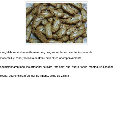
ancolí, elaborat amb atmetlla marcona, ous, sucre, farina i essències naturals.
moscatell, vi ranci, xocolata desfeta i amb altres acompanyaments.
manualment amb màquina artesanal de plats, feta amb: ous, sucre, farina, mantequilla i essènc
ona, sucre, clara d´ou, pell de llimona, beina de vainilla.
m