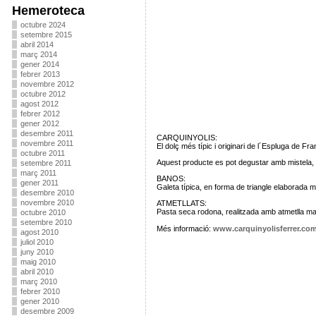
Hemeroteca
octubre 2024
setembre 2015
abril 2014
març 2014
gener 2014
febrer 2013
novembre 2012
octubre 2012
agost 2012
febrer 2012
gener 2012
desembre 2011
CARQUINYOLIS:
novembre 2011
El dolç més típic i originari de l´Espluga de Fr
octubre 2011
Aquest producte es pot degustar amb mistela, 
setembre 2011
març 2011
BANOS:
gener 2011
Galeta típica, en forma de triangle elaborada 
desembre 2010
novembre 2010
ATMETLLATS:
Pasta seca rodona, realitzada amb atmetlla marc
octubre 2010
setembre 2010
Més informació:
www.carquinyolisferrer.co
agost 2010
juliol 2010
juny 2010
maig 2010
abril 2010
març 2010
febrer 2010
gener 2010
desembre 2009