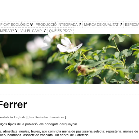
IFICAT ECOLÒGIC
PRODUCCIÓ INTEGRADA
MARCA DE QUALITAT
ESPECIA
MPRAR?
VIU EL CAMP!
QUÈ ÉS PDC?
Ferrer
anslate to English
]
[
Ins Deutsche übersetzen
]
ços típics de la població, els coneguts carquinyolis.
, atmetllats, neules, teules, així com tota mena de pastisseria selecta: reposteria, mones de
 coco, bombons, assortit de xocolata i un servei de Cafeteria.