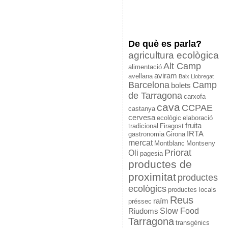
De què es parla?
agricultura ecològica
Alt Camp
alimentació
aviram
avellana
Baix Llobregat
Barcelona
Camp
bolets
de Tarragona
carxofa
cava
CCPAE
castanya
cervesa
ecològic
elaboració
fruita
tradicional
Firagost
IRTA
gastronomia
Girona
mercat
Montblanc
Montseny
Priorat
Oli
pagesia
productes de
proximitat
productes
ecològics
productes locals
Reus
raïm
préssec
Slow Food
Riudoms
Tarragona
transgènics