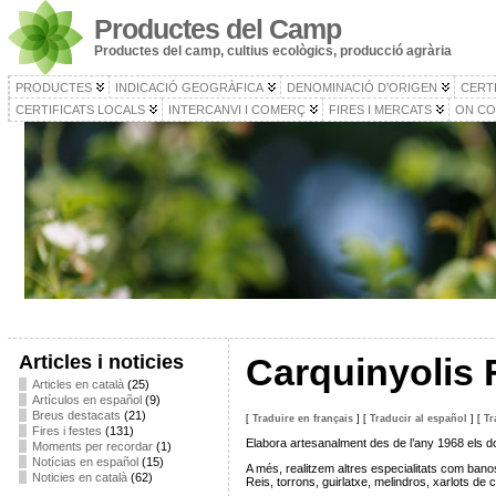
Productes del Camp
Productes del camp, cultius ecològics, producció agrària
PRODUCTES
INDICACIÓ GEOGRÀFICA
DENOMINACIÓ D’ORIGEN
CERT
CERTIFICATS LOCALS
INTERCANVI I COMERÇ
FIRES I MERCATS
ON CO
Articles i noticies
Carquinyolis 
Articles en català
(25)
Artículos en español
(9)
Breus destacats
(21)
[
Traduire en français
]
[
Traducir al español
]
[
Tr
Fires i festes
(131)
Elabora artesanalment des de l’any 1968 els dol
Moments per recordar
(1)
Notícias en español
(15)
A més, realitzem altres especialitats com banos
Noticies en català
(62)
Reis, torrons, guirlatxe, melindros, xarlots de