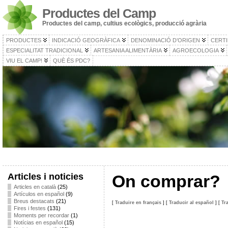
Productes del Camp
Productes del camp, cultius ecològics, producció agrària
PRODUCTES
INDICACIÓ GEOGRÀFICA
DENOMINACIÓ D’ORIGEN
CERTI
ESPECIALITAT TRADICIONAL
ARTESANIA ALIMENTÀRIA
AGROECOLOGIA
VIU EL CAMP!
QUÈ ÉS PDC?
Articles i noticies
On comprar?
Articles en català
(25)
Artículos en español
(9)
Breus destacats
(21)
[
Traduire en français
]
[
Traducir al español
]
[
Tr
Fires i festes
(131)
Moments per recordar
(1)
Notícias en español
(15)