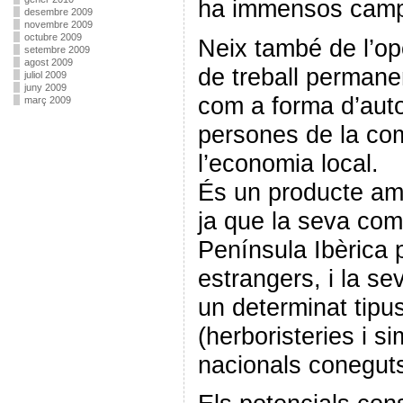
ha immensos camp
desembre 2009
novembre 2009
octubre 2009
Neix també de l’opo
setembre 2009
agost 2009
de treball permane
juliol 2009
juny 2009
com a forma d’auto
març 2009
persones de la co
l’economia local.
És un producte a
ja que la seva come
Península Ibèrica 
estrangers, i la se
un determinat tip
(herboristeries i s
nacionals conegut