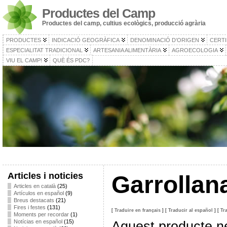
Productes del Camp
Productes del camp, cultius ecològics, producció agrària
PRODUCTES
INDICACIÓ GEOGRÀFICA
DENOMINACIÓ D’ORIGEN
CERTI
ESPECIALITAT TRADICIONAL
ARTESANIA ALIMENTÀRIA
AGROECOLOGIA
VIU EL CAMP!
QUÈ ÉS PDC?
Articles i noticies
Garrollan
Articles en català
(25)
Artículos en español
(9)
Breus destacats
(21)
Fires i festes
(131)
[
Traduire en français
]
[
Traducir al español
]
[
Tr
Moments per recordar
(1)
Notícias en español
(15)
Aquest producte n