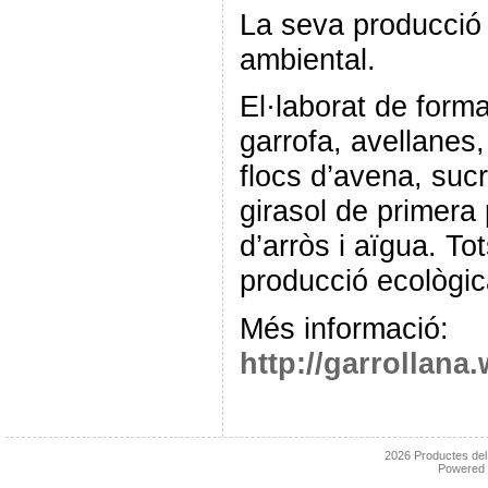
La seva producció
ambiental.
El·laborat de form
garrofa, avellanes,
flocs d’avena, sucr
girasol de primer
d’arròs i aïgua. To
producció ecològic
Més informació:
http://garrollan
2026
Productes de
Powered