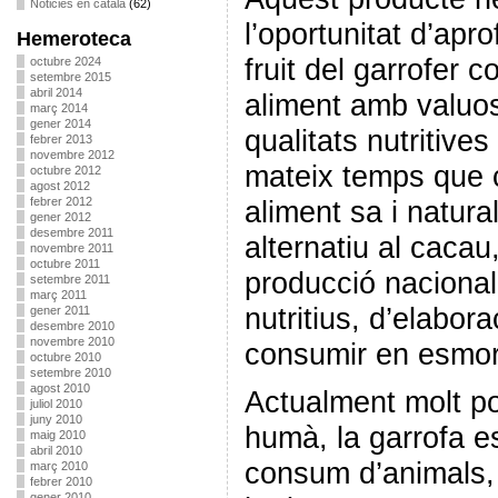
Noticies en català
(62)
l’oportunitat d’aprof
Hemeroteca
fruit del garrofer 
octubre 2024
setembre 2015
abril 2014
aliment amb valuo
març 2014
gener 2014
qualitats nutritives
febrer 2013
novembre 2012
mateix temps que 
octubre 2012
agost 2012
febrer 2012
aliment sa i natura
gener 2012
desembre 2011
alternatiu al cacau
novembre 2011
octubre 2011
producció nacional
setembre 2011
març 2011
nutritius, d’elabora
gener 2011
desembre 2010
novembre 2010
consumir en esmorz
octubre 2010
setembre 2010
agost 2010
Actualment molt 
juliol 2010
juny 2010
humà, la garrofa e
maig 2010
abril 2010
consum d’animals, i
març 2010
febrer 2010
gener 2010