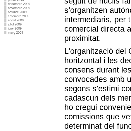
seguit de nuclis fa
desembre 2009
s’organitzen autò
novembre 2009
octubre 2009
setembre 2009
intermediaris, per t
agost 2009
juliol 2009
comercial directa 
juny 2009
març 2009
proximitat.
L’organització de
horitzontal i les d
consens durant le
convocades amb una
segons s’estimi co
cadascun dels mem
ho cregui convenie
comissions que vet
determinat del fun