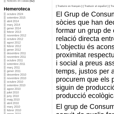
Noticies en català
(62)
[
Traduire en français
]
[
Traducir al español
]
[
Tr
Hemeroteca
El Grup de Consum 
octubre 2024
setembre 2015
sòcies que han deci
abril 2014
març 2014
formar un grup de
gener 2014
febrer 2013
novembre 2012
relació directa ent
octubre 2012
agost 2012
L’objectiu és acon
febrer 2012
gener 2012
proximitat respect
desembre 2011
novembre 2011
octubre 2011
i social a preus as
setembre 2011
març 2011
temps, justos per a
gener 2011
desembre 2010
procurem que els
novembre 2010
octubre 2010
siguin de producció 
setembre 2010
agost 2010
juliol 2010
producció ecològic
juny 2010
maig 2010
abril 2010
El grup de Consum
març 2010
febrer 2010
gener 2010