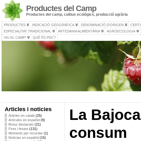
Productes del Camp
Productes del camp, cultius ecològics, producció agrària
PRODUCTES
INDICACIÓ GEOGRÀFICA
DENOMINACIÓ D’ORIGEN
CERTI
ESPECIALITAT TRADICIONAL
ARTESANIA ALIMENTÀRIA
AGROECOLOGIA
VIU EL CAMP!
QUÈ ÉS PDC?
Articles i noticies
La Bajoca
Articles en català
(25)
Artículos en español
(9)
Breus destacats
(21)
consum
Fires i festes
(131)
Moments per recordar
(1)
Notícias en español
(15)