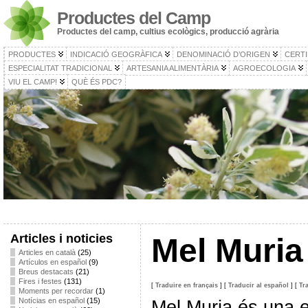
Productes del Camp
Productes del camp, cultius ecològics, producció agrària
PRODUCTES
INDICACIÓ GEOGRÀFICA
DENOMINACIÓ D’ORIGEN
CERTI
ESPECIALITAT TRADICIONAL
ARTESANIA ALIMENTÀRIA
AGROECOLOGIA
VIU EL CAMP!
QUÈ ÉS PDC?
Articles i noticies
Mel Muria
Articles en català
(25)
Artículos en español
(9)
Breus destacats
(21)
Fires i festes
(131)
[
Traduire en français
]
[
Traducir al español
]
[
Tr
Moments per recordar
(1)
Notícias en español
(15)
Mel Muria és una 