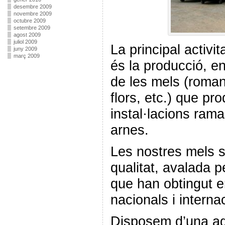
desembre 2009
novembre 2009
octubre 2009
setembre 2009
agost 2009
juliol 2009
La principal activi
juny 2009
març 2009
és la producció, en
de les mels (romaní
flors, etc.) que pr
instal·lacions ram
arnes.
Les nostres mels s
qualitat, avalada 
que han obtingut e
nacionals i interna
Disposem d’una ag