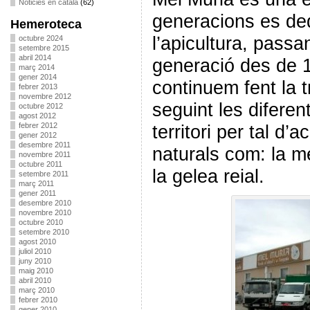
Noticies en català
(62)
generacions es de
Hemeroteca
l’apicultura, pass
octubre 2024
setembre 2015
abril 2014
generació des de 1
març 2014
gener 2014
continuem fent la 
febrer 2013
novembre 2012
seguint les diferen
octubre 2012
agost 2012
febrer 2012
territori per tal d
gener 2012
desembre 2011
naturals com: la mel
novembre 2011
octubre 2011
la gelea reial.
setembre 2011
març 2011
gener 2011
desembre 2010
novembre 2010
octubre 2010
setembre 2010
agost 2010
juliol 2010
juny 2010
maig 2010
abril 2010
març 2010
febrer 2010
gener 2010