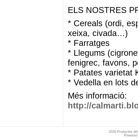
ELS NOSTRES 
* Cereals (ordi, es
xeixa, civada…)
* Farratges
* Llegums (cigronet
fenigrec, favons, 
* Patates varietat
* Vedella en lots 
Més informació:
http://calmarti.b
2026
Productes de
Powered