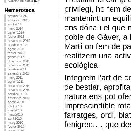
Noticies en català
(62)
privilegi, ho fem d
Hemeroteca
mantenint un equili
octubre 2024
setembre 2015
abril 2014
ens dóna i el que n
març 2014
gener 2014
poble de Gàver, a 
febrer 2013
novembre 2012
Martí on fem de p
octubre 2012
agost 2012
febrer 2012
realitzem una activi
gener 2012
desembre 2011
ecològica.
novembre 2011
octubre 2011
setembre 2011
Integrem l’art de c
març 2011
gener 2011
de bestiar, aprofit
desembre 2010
novembre 2010
natura ens pot ofer
octubre 2010
setembre 2010
agost 2010
imprescindible rota
juliol 2010
juny 2010
farratges, ordi, bla
maig 2010
abril 2010
fenigrec,… que des
març 2010
febrer 2010
gener 2010