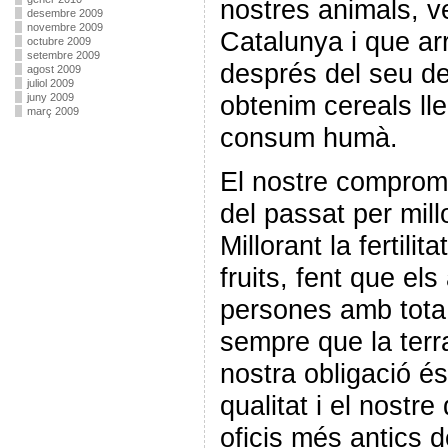
nostres animals, v
desembre 2009
novembre 2009
Catalunya i que ar
octubre 2009
setembre 2009
després del seu d
agost 2009
juliol 2009
obtenim cereals ll
juny 2009
març 2009
consum humà.
El nostre compromí
del passat per millo
Millorant la fertilita
fruits, fent que els
persones amb tota 
sempre que la terr
nostra obligació és
qualitat i el nostr
oficis més antics d