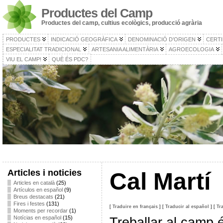
Productes del Camp
Productes del camp, cultius ecològics, producció agrària
PRODUCTES
INDICACIÓ GEOGRÀFICA
DENOMINACIÓ D’ORIGEN
CERTI
ESPECIALITAT TRADICIONAL
ARTESANIA ALIMENTÀRIA
AGROECOLOGIA
VIU EL CAMP!
QUÈ ÉS PDC?
Articles i noticies
Cal Martí
Articles en català
(25)
Artículos en español
(9)
Breus destacats
(21)
Fires i festes
(131)
[
Traduire en français
]
[
Traducir al español
]
[
Tr
Moments per recordar
(1)
Notícias en español
(15)
Treballar al camp 