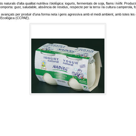
naturals d’alta qualitat nutritiva i biològica: iogurts, fermentats de soja, flams i kèfir. Produ
 comporta: gust, saludable, absència de residus, respecte per la terra i la cultura camperola, 
s avançats per produir d’una forma neta i gens agressiva amb el medi ambient, amb totes les
a Ecològica (CCPAE).