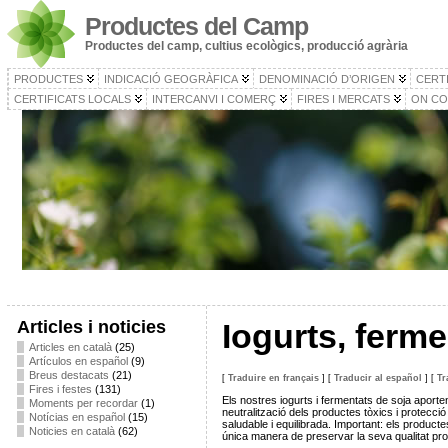
Productes del Camp
Productes del camp, cultius ecològics, producció agrària
PRODUCTES
INDICACIÓ GEOGRÀFICA
DENOMINACIÓ D’ORIGEN
CERT
CERTIFICATS LOCALS
INTERCANVI I COMERÇ
FIRES I MERCATS
ON CO
Articles i noticies
Iogurts, ferme
Articles en català
(25)
Artículos en español
(9)
Breus destacats
(21)
[
Traduire en français
]
[
Traducir al español
]
[
Tr
Fires i festes
(131)
Els nostres iogurts i fermentats de soja aporten 
Moments per recordar
(1)
neutralització dels productes tòxics i protecció 
Notícias en español
(15)
saludable i equilibrada. Important: els produc
Noticies en català
(62)
única manera de preservar la seva qualitat pro