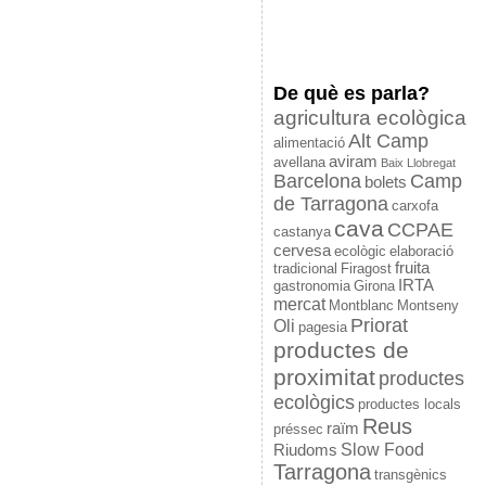
De què es parla?
agricultura ecològica
Alt Camp
alimentació
aviram
avellana
Baix Llobregat
Barcelona
Camp
bolets
de Tarragona
carxofa
cava
CCPAE
castanya
cervesa
ecològic
elaboració
fruita
tradicional
Firagost
IRTA
gastronomia
Girona
mercat
Montblanc
Montseny
Priorat
Oli
pagesia
productes de
proximitat
productes
ecològics
productes locals
Reus
raïm
préssec
Slow Food
Riudoms
Tarragona
transgènics