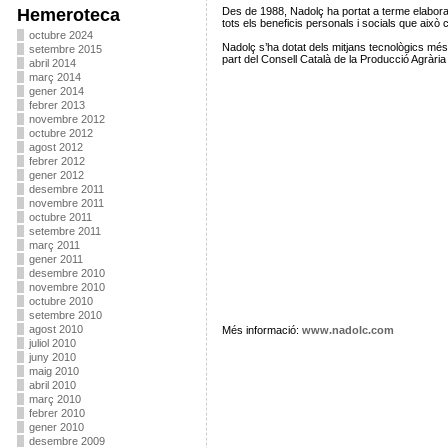
Hemeroteca
Des de 1988, Nadolç ha portat a terme elaborats 
tots els beneficis personals i socials que això
octubre 2024
Nadolç s’ha dotat dels mitjans tecnològics mé
setembre 2015
part del Consell Català de la Producció Agràri
abril 2014
març 2014
gener 2014
febrer 2013
novembre 2012
octubre 2012
agost 2012
febrer 2012
gener 2012
desembre 2011
novembre 2011
octubre 2011
setembre 2011
març 2011
gener 2011
desembre 2010
novembre 2010
octubre 2010
setembre 2010
agost 2010
Més informació:
www.nadolc.com
juliol 2010
juny 2010
maig 2010
abril 2010
març 2010
febrer 2010
gener 2010
desembre 2009