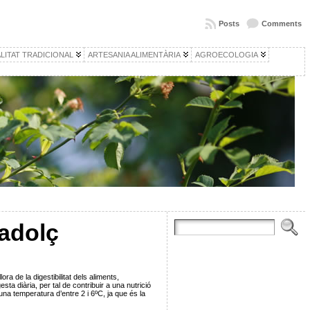
Posts
Comments
LITAT TRADICIONAL
ARTESANIA ALIMENTÀRIA
AGROECOLOGIA
Nadolç
ra de la digestibilitat dels aliments,
sta diària, per tal de contribuir a una nutrició
na temperatura d’entre 2 i 6ºC, ja que és la