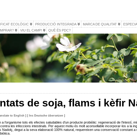
IFICAT ECOLÒGIC
PRODUCCIÓ INTEGRADA
MARCA DE QUALITAT
ESPECIA
MPRAR?
VIU EL CAMP!
QUÈ ÉS PDC?
ntats de soja, flams i kèfir 
anslate to English
]
[
Ins Deutsche übersetzen
]
a l’organisme tots els efectes saludables d’un producte probiòtic: regeneració de l’intestí, millo
contra les infeccions intestinals. Per aquest motiu és molt aconsellable incorporar-los a la inge
tes Nadolç, degut a la seva elaboració 100% natural, requereixen una conservació constant a u
biòtica.