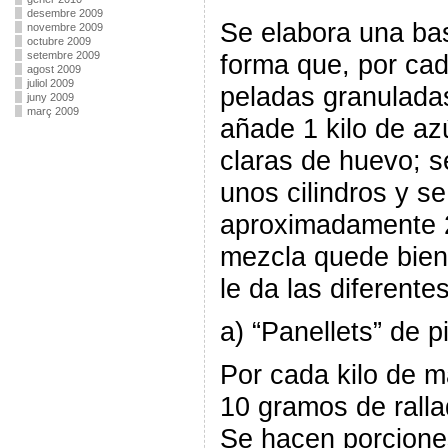
desembre 2009
Se elabora una ba
novembre 2009
octubre 2009
forma que, por cad
setembre 2009
agost 2009
juliol 2009
peladas granulada
juny 2009
març 2009
añade 1 kilo de a
claras de huevo; 
unos cilindros y s
aproximadamente 2
mezcla quede bie
le da las diferente
a) “Panellets” de 
Por cada kilo de 
10 gramos de ralla
Se hacen porcione