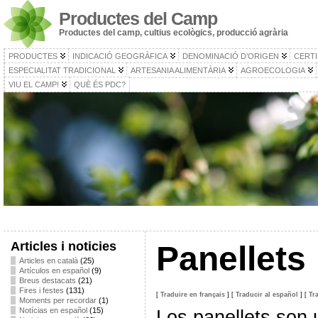
Productes del Camp
Productes del camp, cultius ecològics, producció agrària
PRODUCTES
INDICACIÓ GEOGRÀFICA
DENOMINACIÓ D’ORIGEN
CERTI
ESPECIALITAT TRADICIONAL
ARTESANIA ALIMENTÀRIA
AGROECOLOGIA
VIU EL CAMP!
QUÈ ÉS PDC?
Articles i noticies
Panellets
Articles en català
(25)
Artículos en español
(9)
Breus destacats
(21)
Fires i festes
(131)
[
Traduire en français
]
[
Traducir al español
]
[
Tr
Moments per recordar
(1)
Notícias en español
(15)
Los panellets son 