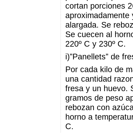
cortan porciones 
aproximadamente y
alargada. Se rebo
Se cuecen al horn
220º C y 230º C.
i)”Panellets” de fr
Por cada kilo de 
una cantidad razo
fresa y un huevo.
gramos de peso a
rebozan con azúca
horno a temperatur
C.