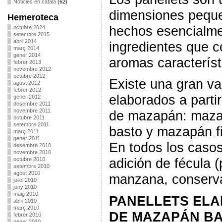
Noticies en català
(62)
dimensiones peque
Hemeroteca
hechos esencialm
octubre 2024
setembre 2015
abril 2014
ingredientes que c
març 2014
gener 2014
aromas característ
febrer 2013
novembre 2012
octubre 2012
Existe una gran va
agost 2012
febrer 2012
elaborados a partir
gener 2012
desembre 2011
novembre 2011
de mazapán: maza
octubre 2011
setembre 2011
basto y mazapán f
març 2011
gener 2011
En todos los casos
desembre 2010
novembre 2010
adición de fécula (
octubre 2010
setembre 2010
agost 2010
manzana, conserva
juliol 2010
juny 2010
maig 2010
PANELLETS ELA
abril 2010
març 2010
DE MAZAPÁN B
febrer 2010
gener 2010