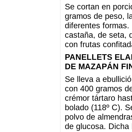
Se cortan en porc
gramos de peso, l
diferentes formas.
castaña, de seta, 
con frutas confita
PANELLETS ELA
DE MAZAPÁN FI
Se lleva a ebullic
con 400 gramos de
crémor tártaro has
bolado (118º C). S
polvo de almendra
de glucosa. Dicha