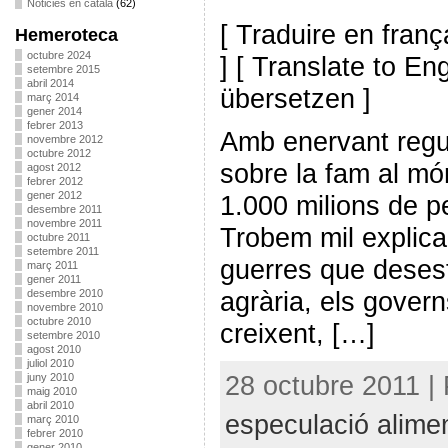
Noticies en català
(62)
[ Traduire en franç
Hemeroteca
octubre 2024
] [ Translate to En
setembre 2015
abril 2014
übersetzen ]
març 2014
gener 2014
febrer 2013
Amb enervant regul
novembre 2012
octubre 2012
sobre la fam al m
agost 2012
febrer 2012
gener 2012
1.000 milions de p
desembre 2011
novembre 2011
Trobem mil explica
octubre 2011
setembre 2011
guerres que desestr
març 2011
gener 2011
agrària, els governs
desembre 2010
novembre 2010
octubre 2010
creixent, […]
setembre 2010
agost 2010
juliol 2010
28 octubre 2011 | 
juny 2010
maig 2010
abril 2010
especulació alimen
març 2010
febrer 2010
gener 2010