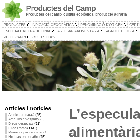
Productes del Camp
Productes del camp, cultius ecològics, producció agrària
PRODUCTES
INDICACIÓ GEOGRÀFICA
DENOMINACIÓ D’ORIGEN
CERTI
ESPECIALITAT TRADICIONAL
ARTESANIA ALIMENTÀRIA
AGROECOLOGIA
VIU EL CAMP!
QUÈ ÉS PDC?
Articles i noticies
L’especula
Articles en català
(25)
Artículos en español
(9)
Breus destacats
(21)
alimentàri
Fires i festes
(131)
Moments per recordar
(1)
Notícias en español
(15)