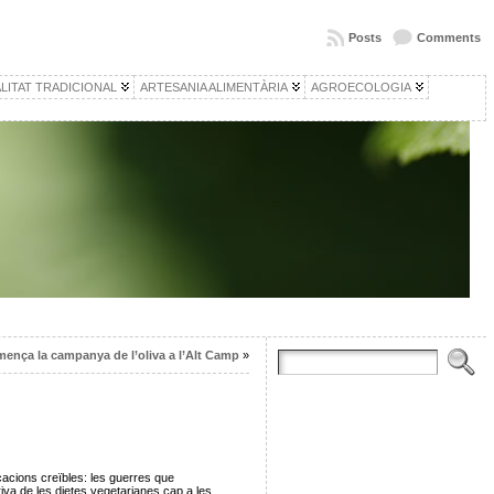
Posts
Comments
LITAT TRADICIONAL
ARTESANIA ALIMENTÀRIA
AGROECOLOGIA
ença la campanya de l’oliva a l’Alt Camp
»
acions creïbles: les guerres que
riva de les dietes vegetarianes cap a les