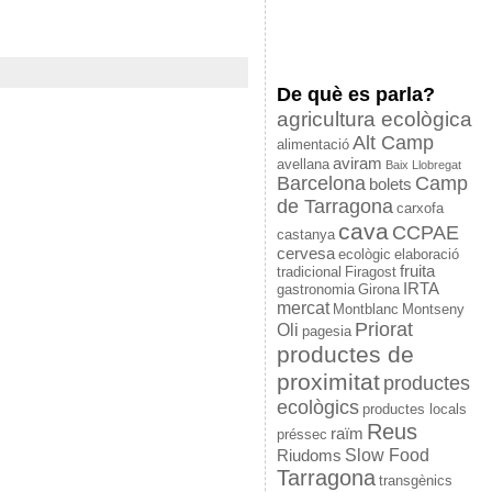
De què es parla?
agricultura ecològica
Alt Camp
alimentació
aviram
avellana
Baix Llobregat
Barcelona
Camp
bolets
de Tarragona
carxofa
cava
CCPAE
castanya
cervesa
ecològic
elaboració
fruita
tradicional
Firagost
IRTA
gastronomia
Girona
mercat
Montblanc
Montseny
Priorat
Oli
pagesia
productes de
proximitat
productes
ecològics
productes locals
Reus
raïm
préssec
Slow Food
Riudoms
Tarragona
transgènics