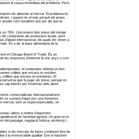
rtament la causa immediata del problema. Però,
ompren els aliments al mercat. El problema és
plenes. I aquest és el mal, perquè els preus
s anuals com nosaltres que per als que la
s un 70%. L’increment dels preus del menjar
ans els compraven als productors locals, però
s d’abast internacional, els quals els vénen a
ls. És a dir, la base alimentària de la
ment el Chicago Board of Trade. És un
 de les empreses d’Internet fa uns anys o com
o maltempsades, el comprador obtenia un bon
uestes collites que encara no existien.
, collites que encara no existeixen. El
al perversa que fa pujar els preus, perquè en
nse cap interès per l’estómac dels altres
iments comercialitzats internacionalment
 patim se sumarà d’aquí poc una immensa
 un mercat, sinó un espai especulatiu, un
uropa i aliens a moltes d’aquestes
alització de l’activitat agrària. Un gran error
t del paisatge, regulació hídrica, etcètera) i ,
bles si els mercats de futurs continuen fent de
tat a la irrenunciable qualitat. Ens hi hauríem