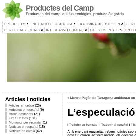
Productes del Camp
Productes del camp, cultius ecològics, producció agrària
PRODUCTES
INDICACIÓ GEOGRÀFICA
DENOMINACIÓ D’ORIGEN
CERT
CERTIFICATS LOCALS
INTERCANVI I COMERÇ
FIRES I MERCATS
ON CO
«
Mercat Pagès de Tarragona ambientat en 
Articles i noticies
Articles en català
(25)
L’especulació
Artículos en español
(9)
Breus destacats
(21)
Fires i festes
(131)
Moments per recordar
(1)
[
Traduire en français
]
[
Traducir al español
]
[
Tr
Notícias en español
(15)
Noticies en català
(62)
Amb enervant regularitat, rebem notícies sobr
desestructuren l’activitat agrària, els governs 