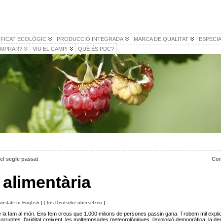
IFICAT ECOLÒGIC
PRODUCCIÓ INTEGRADA
MARCA DE QUALITAT
ESPECIA
MPRAR?
VIU EL CAMP!
QUÈ ÉS PDC?
el segle passat
Com
 alimentària
anslate to English
]
[
Ins Deutsche übersetzen
]
e la fam al món. Ens fem creus que 1.000 milions de persones passin gana. Trobem mil explic
corruptes, l’ariditat creixent, les maltempsades meteorològiques, l’explosió demogràfica, la de