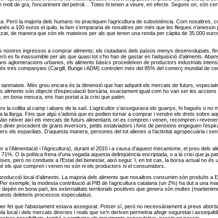
molt de gra, l’encariment del petroli… Totes hi tenen a veure, en efecte. Segons on, són ce
a. Però la majoria dels humans no practiquen l’agricultura de subsistència. Com nosaltres, c
nés a 100 euros el quilo, la fam s’empararia de nosaltres per més que les fleques n’anessin 
itzat, de manera que són els mateixos per als que tenen una renda per càpita de 35.000 euro
 nostres ingressos a comprar aliments; els ciutadans dels països menys desenvolupats, fin
però es fa inassumible per als que quasi tot s’ho han de gastar en l’adquisició d’aliments. Ab
s aglomeracions urbanes, els aliments bàsics procedeixen de productors industrials intensiu
omés tres companyies (Cargill, Bunge i ADM) controlen més del 85% del comerç mundial de cerea
 tanmateix. Més greu encara és la dimensió que han adquirit els mercats de futurs, especial
s aliments són objecte d’especulació borsària, exactament igual com ho van ser les accions
 en bona mesura, ens han portat a la crisi que patim.
e la collita al camp i abans de la saó. L’agricultor s’assegurava els guanys, hi hagués o n
t a la llarga. Fins que algú s’adonà que es podien tornar a comprar i vendre els drets sobre aq
. Van néixer així els mercats de futurs alimentaris on es compren i venen, recompren i revenen
 diner procedent de grans inversors, petits estalviadors i fons de pensions engeguen l’espir
ners els espavilats. D’aquesta manera, persones del tot alienes a l’activitat agropecuària i se
 l’Alimentació i l’Agricultura), durant el 2010 i a causa d’aquest mecanisme, el preu dels al
 71%. O la política frena d’una vegada aquesta delinqüència encriptada, o a la crisi que ja
oses, però no condueix a l’Estat del benestar, això segur. I, en tot cas, la borsa actual no és
uè els que compren i venen no són ni els productors ni el consumidors..
roducció local d’aliments. La majoria dels aliments que nosaltres consumim són produïts a E
er exemple, la modesta contribució al PIB de l’agricultura catalana (un 2%) ha dut a una margin
n depèn en bona part, les externalitats territorials positives que genera són moltes (mantenimen
uests deleteris processos especulatius.
 per fet que l’abastament estava assegurat. Potser sí, però no necessàriament a preus aborda
la local i dels mercats directes i reals que se’n deriven permetria afegir seguretat i assequibili
 nostres possibilitats, també a combatre els moviments especulatius, passin on passin…