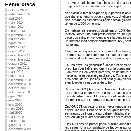
carnívores, els biocombustibles que demanden 
Hemeroteca
en general, no en són la causa principal.
octubre 2024
Associem la fam a pagesos que perden la collit
setembre 2015
que darrerament no poden pagar-los. Si el pa a
abril 2014
dels productes alimentaris bàsics s’han global
març 2014
tenen de 1.000 o menys.
gener 2014
De mitjana, els europeus destinem un 15% dels
febrer 2013
incideix sobre una part petita del nostre sou, 
novembre 2012
cada cop més, en concentrar-se la gent en gran
octubre 2012
un nombre molt petit de distribuïdors. Així, n
agost 2012
humanitat.
febrer 2012
Controlar no equival necessàriament a abusar,
gener 2012
fenomen tan recent com nefast. Resulta que el
desembre 2011
ho han estat els famosos crèdits subprime que,
novembre 2011
octubre 2011
Fa uns anys, es generalitzà el costum de vendr
setembre 2011
preu. L’un per l’altre, tothom hi sortia guanyan
març 2011
Convertir-les en valors borsaris, en definitiva
mecanisme especulatiu està servit. Torrents de
gener 2011
això consisteix el joc i és així com guanyen di
desembre 2010
s’enriqueixen a esquena de tothom.
novembre 2010
octubre 2010
Segons la FAO (Agència de Nacions Unides per a
setembre 2010
s’incrementà en un 39%; el dels cereals, en un
agost 2010
tragèdia alimentària. El mercat regula moltes c
enemic frontal del mercat pròpiament dit, perq
juliol 2010
juny 2010
En AQUEST context, pren un valor renovat la p
maig 2010
especulacions. Però no sé si per gaire temps. P
abril 2010
estratègic. La indústria agroalimentària local e
març 2010
ara, cal afegir el desacoblament respecte d’aq
febrer 2010
Fins avui ens ha preocupat la qualitat, donant
gener 2010
les seves. Una consolidació de l’activitat agríco
desembre 2009
d’esforçar, em sembla. I, en la mesura de les