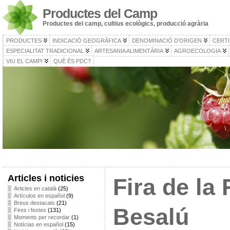
Productes del Camp
Productes del camp, cultius ecològics, producció agrària
PRODUCTES
INDICACIÓ GEOGRÀFICA
DENOMINACIÓ D’ORIGEN
CERTI
ESPECIALITAT TRADICIONAL
ARTESANIA ALIMENTÀRIA
AGROECOLOGIA
VIU EL CAMP!
QUÈ ÉS PDC?
Articles i noticies
Fira de la 
Articles en català
(25)
Artículos en español
(9)
Breus destacats
(21)
Besalú
Fires i festes
(131)
Moments per recordar
(1)
Notícias en español
(15)