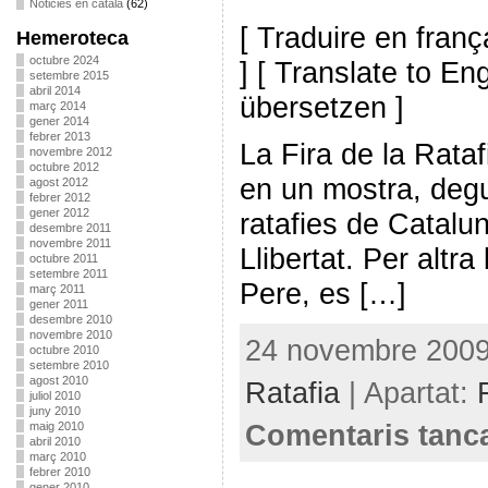
Noticies en català
(62)
[ Traduire en franç
Hemeroteca
octubre 2024
] [ Translate to En
setembre 2015
abril 2014
übersetzen ]
març 2014
gener 2014
febrer 2013
La Fira de la Rata
novembre 2012
octubre 2012
en un mostra, degu
agost 2012
febrer 2012
gener 2012
ratafies de Catalun
desembre 2011
novembre 2011
Llibertat. Per altr
octubre 2011
setembre 2011
Pere, es […]
març 2011
gener 2011
desembre 2010
novembre 2010
24 novembre 2009 
octubre 2010
setembre 2010
agost 2010
Ratafia
| Apartat:
juliol 2010
juny 2010
Comentaris tanc
maig 2010
abril 2010
març 2010
febrer 2010
gener 2010