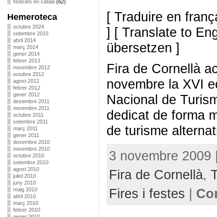
Noticies en català
(62)
[ Traduire en franç
Hemeroteca
octubre 2024
] [ Translate to En
setembre 2015
abril 2014
übersetzen ]
març 2014
gener 2014
febrer 2013
Fira de Cornellà acu
novembre 2012
octubre 2012
novembre la XVI ed
agost 2012
febrer 2012
gener 2012
Nacional de Turisme
desembre 2011
novembre 2011
dedicat de forma m
octubre 2011
setembre 2011
de turisme alternat
març 2011
gener 2011
desembre 2010
novembre 2010
3 novembre 2009 |
octubre 2010
setembre 2010
agost 2010
Fira de Cornellà
,
T
juliol 2010
juny 2010
Fires i festes
|
Com
maig 2010
abril 2010
març 2010
febrer 2010
gener 2010