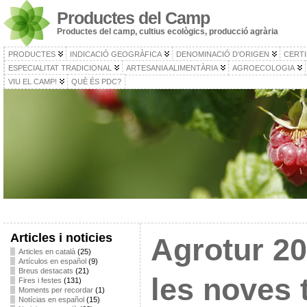
Productes del Camp
Productes del camp, cultius ecològics, producció agrària
PRODUCTES
INDICACIÓ GEOGRÀFICA
DENOMINACIÓ D’ORIGEN
CERTI
ESPECIALITAT TRADICIONAL
ARTESANIA ALIMENTÀRIA
AGROECOLOGIA
VIU EL CAMP!
QUÈ ÉS PDC?
Articles i noticies
Agrotur 20
Articles en català
(25)
Artículos en español
(9)
Breus destacats
(21)
les noves 
Fires i festes
(131)
Moments per recordar
(1)
Notícias en español
(15)