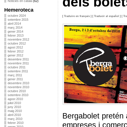
dels bole
Noticies en català
(62)
Hemeroteca
octubre 2024
[
Traduire en français
]
[
Traducir al español
]
[
Tr
setembre 2015
abril 2014
març 2014
gener 2014
febrer 2013
novembre 2012
octubre 2012
agost 2012
febrer 2012
gener 2012
desembre 2011
novembre 2011
octubre 2011
setembre 2011
març 2011
gener 2011
desembre 2010
novembre 2010
octubre 2010
setembre 2010
agost 2010
juliol 2010
juny 2010
maig 2010
Bergabolet pretén 
abril 2010
març 2010
empreses i comerç
febrer 2010
gener 2010