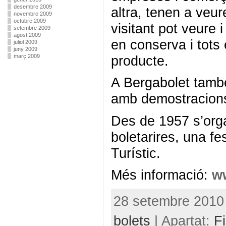
desembre 2009
altra, tenen a veur
novembre 2009
octubre 2009
visitant pot veure 
setembre 2009
agost 2009
en conserva i tots 
juliol 2009
juny 2009
març 2009
producte.
A Bergabolet també
amb demostracions
Des de 1957 s’orga
boletarires, una fe
Turístic.
Més informació:
ww
28 setembre 2010 
bolets
| Apartat:
Fi