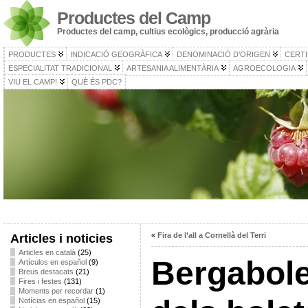
Productes del Camp
Productes del camp, cultius ecològics, producció agrària
PRODUCTES
INDICACIÓ GEOGRÀFICA
DENOMINACIÓ D’ORIGEN
CERTI
ESPECIALITAT TRADICIONAL
ARTESANIA ALIMENTÀRIA
AGROECOLOGIA
VIU EL CAMP!
QUÈ ÉS PDC?
«
Fira de l’all a Cornellà del Terri
Articles i noticies
Articles en català
(25)
Bergabolet
Artículos en español
(9)
Breus destacats
(21)
Fires i festes
(131)
Moments per recordar
(1)
Notícias en español
(15)