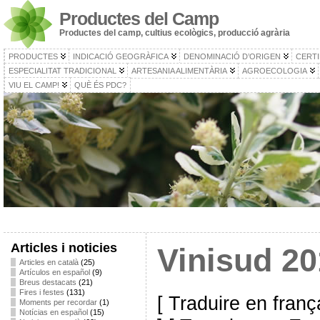
Productes del Camp
Productes del camp, cultius ecològics, producció agrària
PRODUCTES
INDICACIÓ GEOGRÀFICA
DENOMINACIÓ D’ORIGEN
CERTI
ESPECIALITAT TRADICIONAL
ARTESANIA ALIMENTÀRIA
AGROECOLOGIA
VIU EL CAMP!
QUÈ ÉS PDC?
Articles i noticies
Vinisud 2
Articles en català
(25)
Artículos en español
(9)
Breus destacats
(21)
Fires i festes
(131)
[ Traduire en franç
Moments per recordar
(1)
Notícias en español
(15)