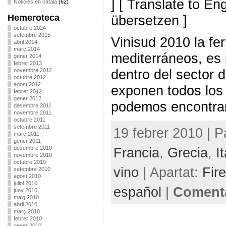
] [ Translate to En
Noticies en català
(62)
Hemeroteca
übersetzen ]
octubre 2024
setembre 2015
Vinisud 2010 la fer
abril 2014
març 2014
mediterráneos, es 
gener 2014
febrer 2013
dentro del sector d
novembre 2012
octubre 2012
agost 2012
exponen todos los 
febrer 2012
gener 2012
podemos encontrar
desembre 2011
novembre 2011
octubre 2011
setembre 2011
19 febrer 2010 | P
març 2011
gener 2011
desembre 2010
Francia
,
Grecia
,
It
novembre 2010
octubre 2010
vino
| Apartat:
Fire
setembre 2010
agost 2010
juliol 2010
español
|
Comenta
juny 2010
maig 2010
abril 2010
març 2010
febrer 2010
gener 2010