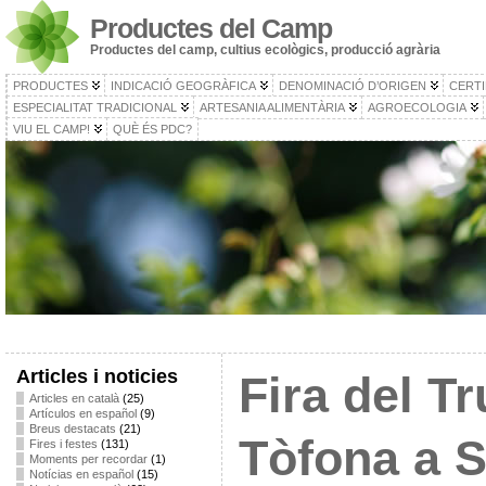
Productes del Camp
Productes del camp, cultius ecològics, producció agrària
PRODUCTES
INDICACIÓ GEOGRÀFICA
DENOMINACIÓ D’ORIGEN
CERTI
ESPECIALITAT TRADICIONAL
ARTESANIA ALIMENTÀRIA
AGROECOLOGIA
VIU EL CAMP!
QUÈ ÉS PDC?
Articles i noticies
Fira del Tr
Articles en català
(25)
Artículos en español
(9)
Breus destacats
(21)
Tòfona a 
Fires i festes
(131)
Moments per recordar
(1)
Notícias en español
(15)