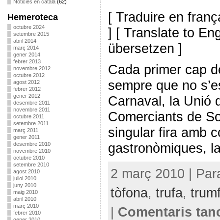
Noticies en català
(62)
[ Traduire en franç
Hemeroteca
octubre 2024
] [ Translate to En
setembre 2015
abril 2014
übersetzen ]
març 2014
gener 2014
febrer 2013
Cada primer cap d
novembre 2012
octubre 2012
sempre que no s’es
agost 2012
febrer 2012
gener 2012
Carnaval, la Unió 
desembre 2011
novembre 2011
Comerciants de So
octubre 2011
setembre 2011
singular fira amb 
març 2011
gener 2011
gastronòmiques, la 
desembre 2010
novembre 2010
octubre 2010
setembre 2010
2 març 2010 | Par
agost 2010
juliol 2010
juny 2010
tòfona
,
trufa
,
trum
maig 2010
abril 2010
març 2010
|
Comentaris tan
febrer 2010
gener 2010