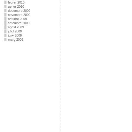
febrer 2010
gener 2010
desembre 2009
novembre 2009
octubre 2009
setembre 2009
agost 2009
juliol 2009
juny 2009
març 2009