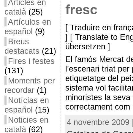
Articles en
fresc
català
(25)
Artículos en
[ Traduire en franç
español
(9)
] [ Translate to En
Breus
übersetzen ]
destacats
(21)
El famós Mercat de
Fires i festes
l’escenari triat per
(131)
etiquetatge del pe
Moments per
sistema vol facilit
recordar
(1)
minoristes la seva
Notícias en
correctament com 
español
(15)
Noticies en
4 novembre 2009 |
català
(62)