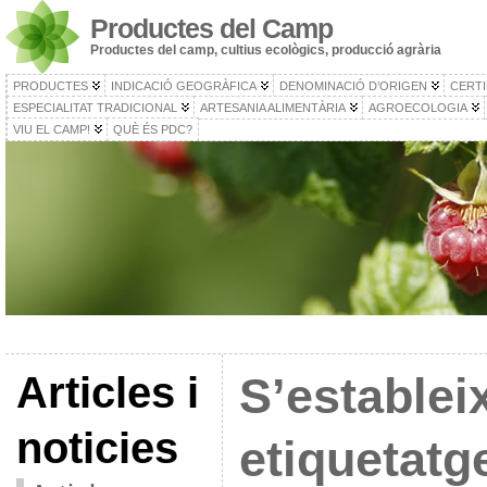
Productes del Camp
Productes del camp, cultius ecològics, producció agrària
PRODUCTES
INDICACIÓ GEOGRÀFICA
DENOMINACIÓ D’ORIGEN
CERTI
ESPECIALITAT TRADICIONAL
ARTESANIA ALIMENTÀRIA
AGROECOLOGIA
VIU EL CAMP!
QUÈ ÉS PDC?
Articles i
S’establei
noticies
etiquetatg