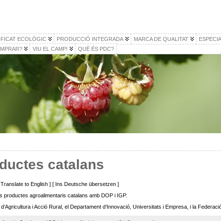
IFICAT ECOLÒGIC
PRODUCCIÓ INTEGRADA
MARCA DE QUALITAT
ESPECIA
MPRAR?
VIU EL CAMP!
QUÈ ÉS PDC?
ductes catalans
 [ Translate to English ] [ Ins Deutsche übersetzen ]
ls productes agroalimentaris catalans amb DOP i IGP.
gricultura i Acció Rural, el Departament d’Innovació, Universitats i Empresa, i la Federaci