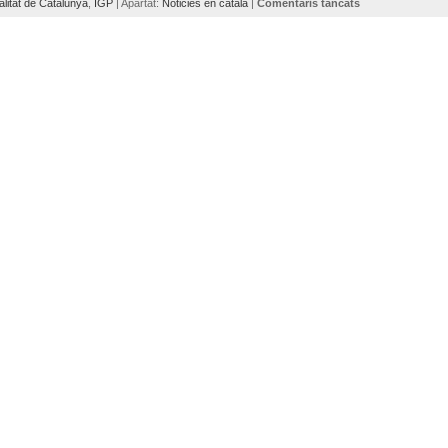
litat de Catalunya
,
IGP
| Apartat:
Noticies en català
|
Comentaris tancats