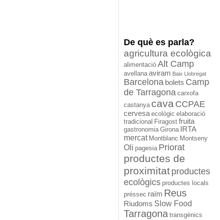
De què es parla?
agricultura ecològica
Alt Camp
alimentació
aviram
avellana
Baix Llobregat
Barcelona
Camp
bolets
de Tarragona
carxofa
cava
CCPAE
castanya
cervesa
ecològic
elaboració
fruita
tradicional
Firagost
IRTA
gastronomia
Girona
mercat
Montblanc
Montseny
Priorat
Oli
pagesia
productes de
proximitat
productes
ecològics
productes locals
Reus
raïm
préssec
Slow Food
Riudoms
Tarragona
transgènics