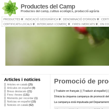
Productes del Camp
Productes del camp, cultius ecològics, producció agrària
PRODUCTES
INDICACIÓ GEOGRÀFICA
DENOMINACIÓ D’ORIGEN
CERT
CERTIFICATS LOCALS
INTERCANVI I COMERÇ
FIRES I MERCATS
ON CO
Articles i noticies
Promoció de pro
Articles en català
(25)
Artículos en español
(9)
[ Traduire en français ] [ Traducir al español ]
Breus destacats
(21)
Fires i festes
(131)
S’inicia la cinquena campanya de promoció de
Moments per recordar
(1)
Notícias en español
(15)
La campanya està impulsada pel Departament d’A
Noticies en català
(62)