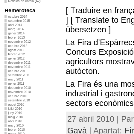
Noticies en català
(62)
[ Traduire en franç
Hemeroteca
octubre 2024
] [ Translate to En
setembre 2015
abril 2014
übersetzen ]
març 2014
gener 2014
febrer 2013
La Fira d’Espàrrec
novembre 2012
octubre 2012
Concurs Exposició
agost 2012
febrer 2012
gener 2012
agricultors mostra
desembre 2011
novembre 2011
autòcton.
octubre 2011
setembre 2011
març 2011
La Fira és una mos
gener 2011
desembre 2010
industrial i gastro
novembre 2010
octubre 2010
setembre 2010
sectors econòmics
agost 2010
juliol 2010
juny 2010
27 abril 2010 | Pa
maig 2010
abril 2010
març 2010
Gavà
| Apartat:
Fi
febrer 2010
gener 2010