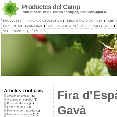
Productes del Camp
Productes del camp, cultius ecològics, producció agrària
PRODUCTES
INDICACIÓ GEOGRÀFICA
DENOMINACIÓ D’ORIGEN
CERTI
ESPECIALITAT TRADICIONAL
ARTESANIA ALIMENTÀRIA
AGROECOLOGIA
VIU EL CAMP!
QUÈ ÉS PDC?
Articles i noticies
Fira d’Esp
Articles en català
(25)
Artículos en español
(9)
Breus destacats
(21)
Gavà
Fires i festes
(131)
Moments per recordar
(1)
Notícias en español
(15)