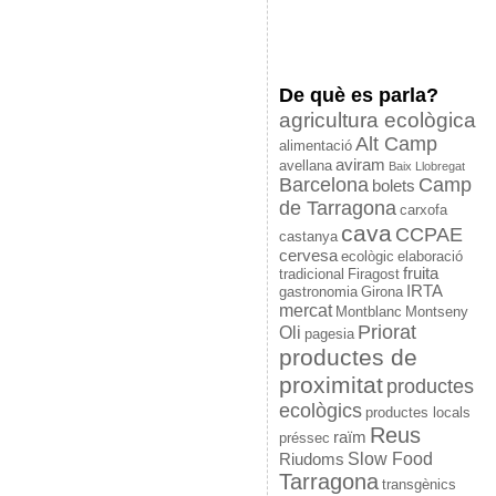
De què es parla?
agricultura ecològica
Alt Camp
alimentació
aviram
avellana
Baix Llobregat
Barcelona
Camp
bolets
de Tarragona
carxofa
cava
CCPAE
castanya
cervesa
ecològic
elaboració
fruita
tradicional
Firagost
IRTA
gastronomia
Girona
mercat
Montblanc
Montseny
Priorat
Oli
pagesia
productes de
proximitat
productes
ecològics
productes locals
Reus
raïm
préssec
Slow Food
Riudoms
Tarragona
transgènics