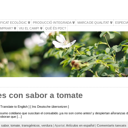
IFICAT ECOLÒGIC
PRODUCCIÓ INTEGRADA
MARCA DE QUALITAT
ESPECIA
MPRAR?
VIU EL CAMP!
QUÈ ÉS PDC?
es con sabor a tomate
 [ Translate to English ] [ Ins Deutsche übersetzen ]
nsumo cotidiano que suscitan el consabido ¡ya no son como antes! y despiertan añoranzas
rroboran que […]
,
sabor
,
tomate
,
transgénicos
,
verdura
| Apartat:
Artículos en español
|
Comentaris tancats