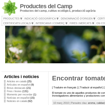
Productes del Camp
Productes del camp, cultius ecològics, producció agrària
PRODUCTES
INDICACIÓ GEOGRÀFICA
DENOMINACIÓ D’ORIGEN
CERT
CERTIFICATS LOCALS
INTERCANVI I COMERÇ
FIRES I MERCATS
ON CO
Articles i noticies
Encontrar tomat
Articles en català
(25)
Artículos en español
(9)
[ Traduire en français ] [ Traducir al español ]
Breus destacats
(21)
Fires i festes
(131)
El tomate es uno de aquellos productos de co
Moments per recordar
(1)
Investigadores alimentarios y productores co
Notícias en español
(15)
Noticies en català
(62)
10 març 2010 | Paraules clau:
aroma
,
calidad