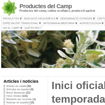
Productes del Camp
Productes del camp, cultius ecològics, producció agrària
PRODUCTES
INDICACIÓ GEOGRÀFICA
DENOMINACIÓ D’ORIGEN
CERTI
ESPECIALITAT TRADICIONAL
ARTESANIA ALIMENTÀRIA
AGROECOLOGIA
VIU EL CAMP!
QUÈ ÉS PDC?
Articles i noticies
Inici oficia
Articles en català
(25)
Artículos en español
(9)
Breus destacats
(21)
temporada
Fires i festes
(131)
Moments per recordar
(1)
Notícias en español
(15)