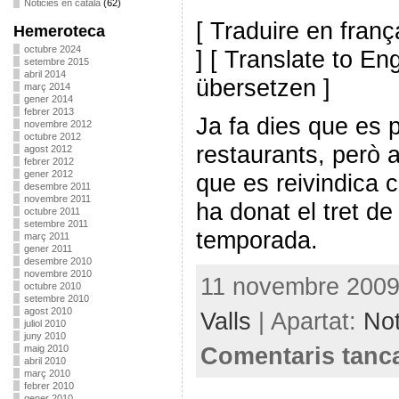
Noticies en català
(62)
[ Traduire en franç
Hemeroteca
octubre 2024
] [ Translate to En
setembre 2015
abril 2014
übersetzen ]
març 2014
gener 2014
febrer 2013
Ja fa dies que es 
novembre 2012
octubre 2012
restaurants, però 
agost 2012
febrer 2012
gener 2012
que es reivindica c
desembre 2011
novembre 2011
ha donat el tret de 
octubre 2011
setembre 2011
temporada.
març 2011
gener 2011
desembre 2010
novembre 2010
11 novembre 2009 
octubre 2010
setembre 2010
agost 2010
Valls
| Apartat:
Not
juliol 2010
juny 2010
Comentaris tanc
maig 2010
abril 2010
març 2010
febrer 2010
gener 2010