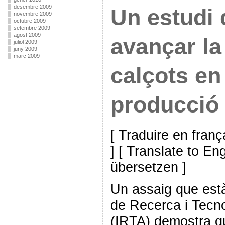
desembre 2009
Un estudi
novembre 2009
octubre 2009
setembre 2009
agost 2009
avançar la
juliol 2009
juny 2009
març 2009
calçots en 
producció
[ Traduire en franç
] [ Translate to En
übersetzen ]
Un assaig que està 
de Recerca i Tecno
(IRTA) demostra qu