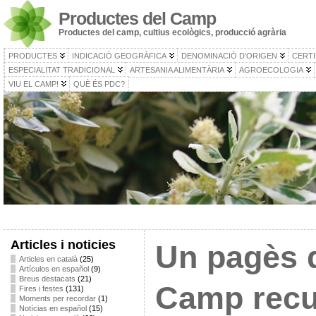
Productes del Camp
Productes del camp, cultius ecològics, producció agrària
PRODUCTES
INDICACIÓ GEOGRÀFICA
DENOMINACIÓ D’ORIGEN
CERTI
ESPECIALITAT TRADICIONAL
ARTESANIA ALIMENTÀRIA
AGROECOLOGIA
VIU EL CAMP!
QUÈ ÉS PDC?
Articles i noticies
Un pagès 
Articles en català
(25)
Artículos en español
(9)
Breus destacats
(21)
Camp recu
Fires i festes
(131)
Moments per recordar
(1)
Notícias en español
(15)