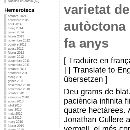
Noticies en català
(62)
varietat de
Hemeroteca
octubre 2024
setembre 2015
autòctona
abril 2014
març 2014
gener 2014
febrer 2013
fa anys
novembre 2012
octubre 2012
agost 2012
febrer 2012
gener 2012
[ Traduire en franç
desembre 2011
novembre 2011
] [ Translate to En
octubre 2011
setembre 2011
übersetzen ]
març 2011
gener 2011
desembre 2010
Deu grams de blat.
novembre 2010
octubre 2010
setembre 2010
paciència infinita f
agost 2010
juliol 2010
quatre hectàrees. 
juny 2010
maig 2010
Jonathan Cullere a
abril 2010
març 2010
febrer 2010
vermell, el més co
gener 2010