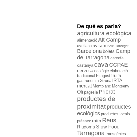
De què es parla?
agricultura ecològica
Alt Camp
alimentació
aviram
avellana
Baix Llobregat
Barcelona
Camp
bolets
de Tarragona
carxofa
cava
CCPAE
castanya
cervesa
ecològic
elaboració
fruita
tradicional
Firagost
IRTA
gastronomia
Girona
mercat
Montblanc
Montseny
Priorat
Oli
pagesia
productes de
proximitat
productes
ecològics
productes locals
Reus
raïm
préssec
Slow Food
Riudoms
Tarragona
transgènics