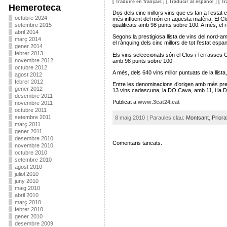
[
Traduire en français
]
[
Traducir al español
]
[
Tr
Hemeroteca
Dos dels cinc millors vins que es fan a l’estat 
octubre 2024
més influent del món en aquesta matèria. El C
setembre 2015
qualificats amb 98 punts sobre 100. A més, el r
abril 2014
Segons la prestigiosa llista de vins del nord-a
març 2014
el rànquing dels cinc millors de tot l’estat espan
gener 2014
febrer 2013
Els vins seleccionats són el Clos i Terrasses C
novembre 2012
amb 98 punts sobre 100.
octubre 2012
A més, dels 640 vins millor puntuats de la llis
agost 2012
febrer 2012
Entre les denominacions d’origen amb més pres
gener 2012
13 vins cadascuna, la DO Cava, amb 11, i la D
desembre 2011
Publicat a
www.3cat24.cat
novembre 2011
octubre 2011
setembre 2011
8 maig 2010 | Paraules clau:
Montsant
,
Priora
març 2011
gener 2011
desembre 2010
Comentaris tancats.
novembre 2010
octubre 2010
setembre 2010
agost 2010
juliol 2010
juny 2010
maig 2010
abril 2010
març 2010
febrer 2010
gener 2010
desembre 2009