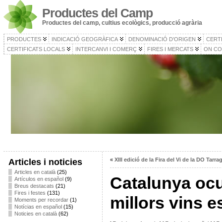
Productes del Camp
Productes del camp, cultius ecològics, producció agrària
PRODUCTES
INDICACIÓ GEOGRÀFICA
DENOMINACIÓ D’ORIGEN
CERT
CERTIFICATS LOCALS
INTERCANVI I COMERÇ
FIRES I MERCATS
ON CO
«
XIII edició de la Fira del Vi de la DO Tarr
Articles i noticies
Articles en català
(25)
Catalunya ocup
Artículos en español
(9)
Breus destacats
(21)
Fires i festes
(131)
millors vins 
Moments per recordar
(1)
Notícias en español
(15)
Noticies en català
(62)