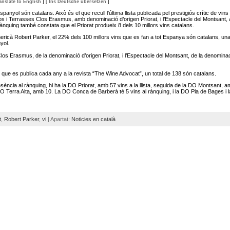
anslate to English
]
[
Ins Deutsche übersetzen
]
espanyol són catalans. Això és el que recull l’última llista publicada pel prestigiós crític de v
los i Terrasses Clos Erasmus, amb denominació d’origen Priorat, i l’Espectacle del Montsant
ànquing també constata que el Priorat produeix 8 dels 10 millors vins catalans.
mericà Robert Parker, el 22% dels 100 millors vins que es fan a tot Espanya són catalans, una
yol.
los Erasmus, de la denominació d’origen Priorat, i l’Espectacle del Montsant, de la denominac
ta, que es publica cada any a la revista “The Wine Advocat”, un total de 138 són catalans.
ència al rànquing, hi ha la DO Priorat, amb 57 vins a la llista, seguida de la DO Montsant
O Terra Alta, amb 10. La DO Conca de Barberà té 5 vins al rànquing, i la DO Pla de Bages i
t
,
Robert Parker
,
vi
| Apartat:
Noticies en català