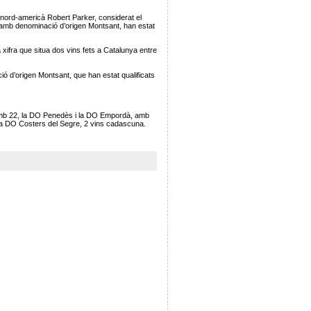
ins nord-americà Robert Parker, considerat el
, amb denominació d’origen Montsant, han estat
 xifra que situa dos vins fets a Catalunya entre
ió d’origen Montsant, que han estat qualificats
, amb 22, la DO Penedès i la DO Empordà, amb
 la DO Costers del Segre, 2 vins cadascuna.