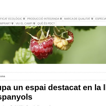
IFICAT ECOLÒGIC
PRODUCCIÓ INTEGRADA
MARCA DE QUALITAT
ESPECIA
MPRAR?
VIU EL CAMP!
QUÈ ÉS PDC?
agona
a un espai destacat en la l
espanyols