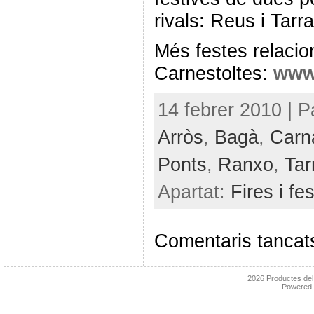
rivals: Reus i Tarr
Més festes relaci
Carnestoltes:
www.
14 febrer 2010 | P
Arròs
,
Bagà
,
Carn
Ponts
,
Ranxo
,
Tar
Apartat:
Fires i fe
Comentaris tancat
2026
Productes de
Powered