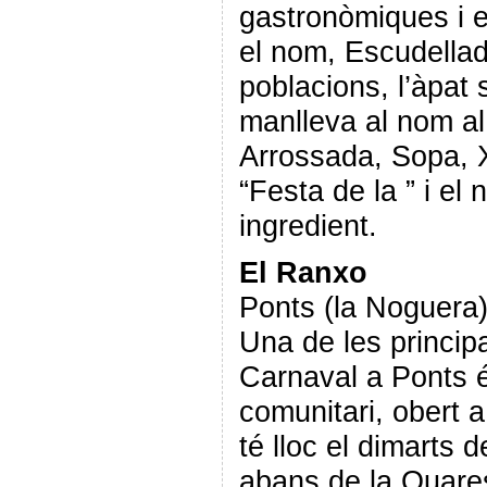
gastronòmiques i 
el nom, Escudellada
poblacions, l’àpa
manlleva al nom al
Arrossada, Sopa, 
“Festa de la ” i el
ingredient.
El Ranxo
Ponts (la Noguera
Una de les principa
Carnaval a Ponts és
comunitari, obert a
té lloc el dimarts d
abans de la Quare