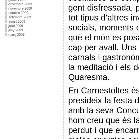
desembre 2009
gent disfressada, 
novembre 2009
octubre 2009
tot tipus d’altres 
setembre 2009
agost 2009
socials, moments d
juliol 2009
juny 2009
març 2009
què el món es po
cap per avall. Uns
carnals i gastronòm
la meditació i els 
Quaresma.
En Carnestoltes és
presideix la festa
amb la seva Concu
hom creu que és la
perdut i que encarn