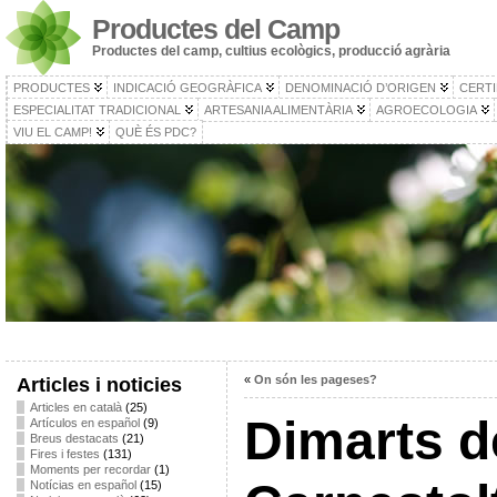
Productes del Camp
Productes del camp, cultius ecològics, producció agrària
PRODUCTES
INDICACIÓ GEOGRÀFICA
DENOMINACIÓ D’ORIGEN
CERTI
ESPECIALITAT TRADICIONAL
ARTESANIA ALIMENTÀRIA
AGROECOLOGIA
VIU EL CAMP!
QUÈ ÉS PDC?
«
On són les pageses?
Articles i noticies
Articles en català
(25)
Dimarts d
Artículos en español
(9)
Breus destacats
(21)
Fires i festes
(131)
Moments per recordar
(1)
Notícias en español
(15)