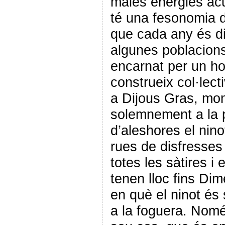
males energies ac
té una fesonomia d
que cada any és di
algunes poblacion
encarnat per un ho
construeix col·lect
a Dijous Gras, mo
solemnement a la p
d’aleshores el ninot
rues de disfresses
totes les sàtires i
tenen lloc fins D
en què el ninot és 
a la foguera. Nomé