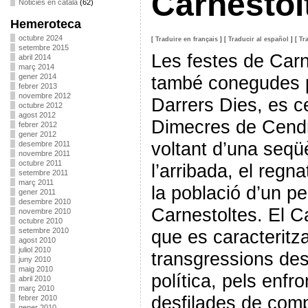
Carnestol
Noticies en català
(62)
Hemeroteca
octubre 2024
[
Traduire en français
]
[
Traducir al español
]
[
Tr
setembre 2015
Les festes de Carn
abril 2014
març 2014
gener 2014
també conegudes p
febrer 2013
novembre 2012
Darrers Dies, es c
octubre 2012
agost 2012
Dimecres de Cendra
febrer 2012
gener 2012
voltant d’una seqüè
desembre 2011
novembre 2011
octubre 2011
l’arribada, el regna
setembre 2011
març 2011
la població d’un 
gener 2011
desembre 2010
Carnestoltes. El 
novembre 2010
octubre 2010
setembre 2010
que es caracteritz
agost 2010
juliol 2010
transgressions des
juny 2010
maig 2010
política, pels enfr
abril 2010
març 2010
desfilades de comp
febrer 2010
gener 2010