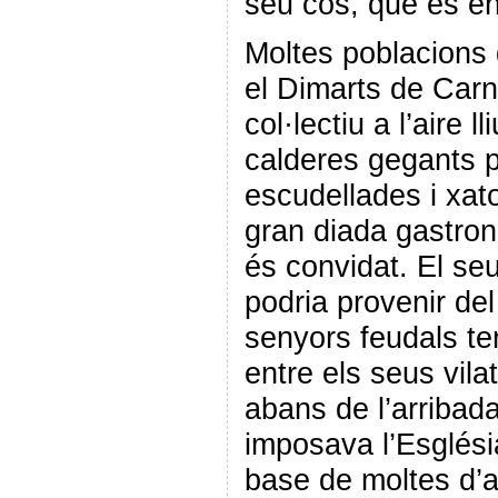
seu cos, que és en
Moltes poblacions 
el Dimarts de Carn
col·lectiu a l’aire l
calderes gegants 
escudellades i xat
gran diada gastron
és convidat. El se
podria provenir de
senyors feudals ten
entre els seus vila
abans de l’arriba
imposava l’Església
base de moltes d’