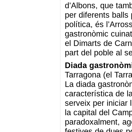
d’Albons, que tamb
per diferents balls 
política, és l’Arro
gastronòmic cuinat 
el Dimarts de Carn
part del poble al s
Diada gastronòmi
Tarragona (el Tarr
La diada gastronòm
característica de l
serveix per iniciar
la capital del Cam
paradoxalment, age
festives de dues p