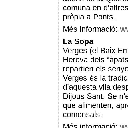
comuna en d’altres 
pròpia a Ponts.
Més informació:
ww
La Sopa
Verges (el Baix E
Hereva dels “àpats
repartien els seny
Verges és la tradi
d’aquesta vila des
Dijous Sant. Se n’
que alimenten, ap
comensals.
Més informació:
ww