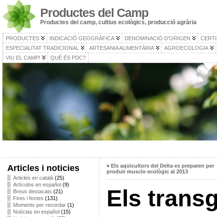
Productes del Camp
Productes del camp, cultius ecològics, producció agrària
PRODUCTES
INDICACIÓ GEOGRÀFICA
DENOMINACIÓ D’ORIGEN
CERTI
ESPECIALITAT TRADICIONAL
ARTESANIA ALIMENTÀRIA
AGROECOLOGIA
VIU EL CAMP!
QUÈ ÉS PDC?
«
Els aqüicultors del Delta es preparen per
Articles i noticies
produir musclo ecològic al 2013
Articles en català
(25)
Artículos en español
(9)
Els trans
Breus destacats
(21)
Fires i festes
(131)
Moments per recordar
(1)
Notícias en español
(15)