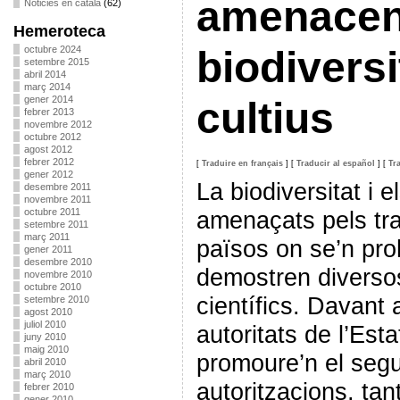
amenacen
Noticies en català
(62)
Hemeroteca
octubre 2024
biodiversit
setembre 2015
abril 2014
març 2014
gener 2014
cultius
febrer 2013
novembre 2012
octubre 2012
agost 2012
febrer 2012
[
Traduire en français
]
[
Traducir al español
]
[
Tr
gener 2012
La biodiversitat i 
desembre 2011
novembre 2011
octubre 2011
amenaçats pels tran
setembre 2011
març 2011
països on se’n proh
gener 2011
desembre 2010
demostren diversos
novembre 2010
octubre 2010
científics. Davant a
setembre 2010
agost 2010
juliol 2010
autoritats de l’Est
juny 2010
maig 2010
promoure’n el segu
abril 2010
març 2010
autoritzacions, tan
febrer 2010
gener 2010