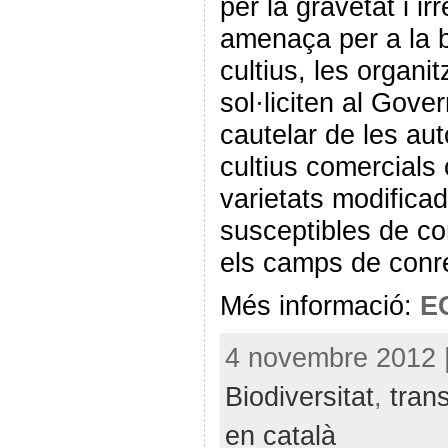
per la gravetat i ir
amenaça per a la bi
cultius, les organ
sol·liciten al Gove
cautelar de les aut
cultius comercial
varietats modifica
susceptibles de c
els camps de conr
Més informació:
E
4 novembre 2012 |
Biodiversitat
,
tran
en català