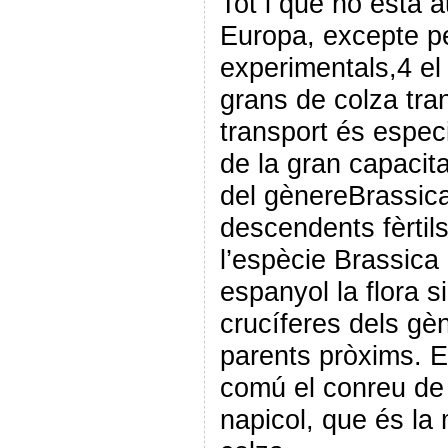
Tot i que no està au
Europa, excepte pe
experimentals,4 el
grans de colza tra
transport és espec
de la gran capacit
del gènereBrassica
descendents fèrtils
l’espècie Brassica 
espanyol la flora s
crucíferes dels gè
parents pròxims. E
comú el conreu de 
napicol, que és la