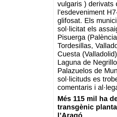
vulgaris ) derivats
l’esdeveniment H7-1
glifosat. Els munic
sol·licitat els ass
Pisuerga (Palència
Tordesillas, Vallad
Cuesta (Valladolid)
Laguna de Negrillo
Palazuelos de Mun
sol·licituds es tro
comentaris i al·l
Més 115 mil ha d
transgènic planta
l’Aragó