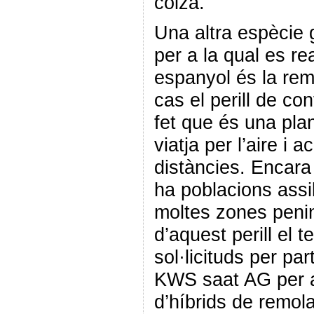
colza.
Una altra espècie
per a la qual es re
espanyol és la rem
cas el perill de c
fet que és una plan
viatja per l’aire i
distàncies. Encara
ha poblacions assi
moltes zones penin
d’aquest perill el 
sol·licituds per p
KWS saat AG per a
d’híbrids de remol