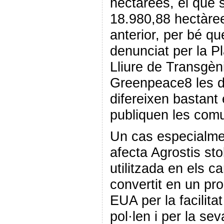
hectàrees, el que
18.980,88 hectàree
anterior, per bé q
denunciat per la P
Lliure de Transgèn
Greenpeace8 les 
difereixen bastant
publiquen les com
Un cas especialme
afecta Agrostis sto
utilitzada en els c
convertit en un pro
EUA per la facilita
pol·len i per la sev