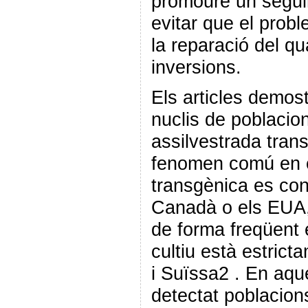
promoure un segui
evitar que el prob
la reparació del qu
inversions.
Els articles demos
nuclis de poblacio
assilvestrada tra
fenomen comú en e
transgènica es con
Canadà o els EUA,
de forma freqüent
cultiu està estrict
i Suïssa2 . En aque
detectat poblacion