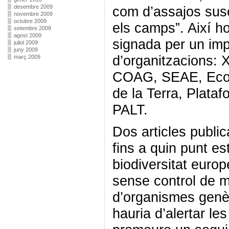
desembre 2009
com d’assajos sus
novembre 2009
octubre 2009
els camps”. Així ho 
setembre 2009
agost 2009
signada per un imp
juliol 2009
juny 2009
d’organitzacions: 
març 2009
COAG, SEAE, Ecol
de la Terra, Plata
PALT.
Dos articles publi
fins a quin punt e
biodiversitat europ
sense control de m
d’organismes genèt
hauria d’alertar le