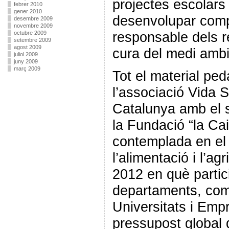
projectes escolars
febrer 2010
gener 2010
desenvolupar comp
desembre 2009
novembre 2009
responsable dels re
octubre 2009
setembre 2009
agost 2009
cura del medi ambi
juliol 2009
juny 2009
març 2009
Tot el material ped
l’associació Vida S
Catalunya amb el s
la Fundació “la Cai
contemplada en el 
l’alimentació i l’a
2012 en què partic
departaments, com 
Universitats i Em
pressupost global d