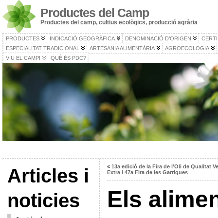
Productes del Camp
Productes del camp, cultius ecològics, producció agrària
PRODUCTES
INDICACIÓ GEOGRÀFICA
DENOMINACIÓ D’ORIGEN
CERTI
ESPECIALITAT TRADICIONAL
ARTESANIA ALIMENTÀRIA
AGROECOLOGIA
VIU EL CAMP!
QUÈ ÉS PDC?
«
13a edició de la Fira de l’Oli de Qualitat V
Articles i
Extra i 47a Fira de les Garrigues
Els alime
noticies