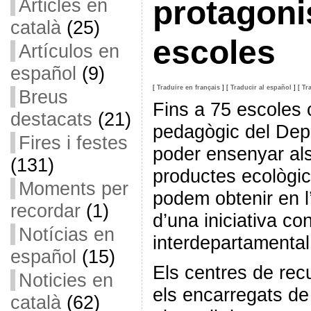
Articles en
protagoni
català
(25)
escoles
Artículos en
español
(9)
[
Traduire en français
]
[
Traducir al español
]
[
Tr
Breus
Fins a 75 escoles 
destacats
(21)
pedagògic del Dep
Fires i festes
poder ensenyar al
(131)
productes ecològic
Moments per
podem obtenir en l
recordar
(1)
d’una iniciativa c
Notícias en
interdepartamental
español
(15)
Els centres de re
Noticies en
els encarregats de 
català
(62)