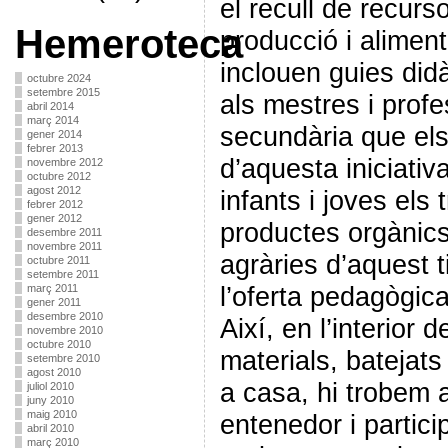
el recull de recurs
Hemeroteca
producció i alimen
inclouen guies did
octubre 2024
setembre 2015
als mestres i profe
abril 2014
març 2014
secundària que els 
gener 2014
febrer 2013
d’aquesta iniciativ
novembre 2012
octubre 2012
agost 2012
infants i joves els 
febrer 2012
gener 2012
productes orgànics
desembre 2011
novembre 2011
agràries d’aquest 
octubre 2011
setembre 2011
l’oferta pedagògica
març 2011
gener 2011
desembre 2010
Així, en l’interior 
novembre 2010
octubre 2010
materials, batejat
setembre 2010
agost 2010
a casa, hi trobem 
juliol 2010
juny 2010
maig 2010
entenedor i particip
abril 2010
març 2010