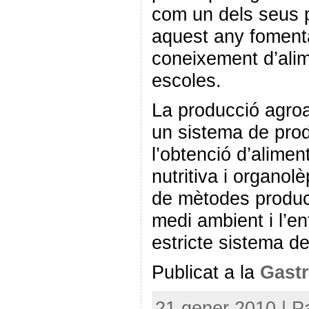
com un dels seus p
aquest any foment
coneixement d’alim
escoles.
La producció agroa
un sistema de pro
l’obtenció d’alimen
nutritiva i organolè
de mètodes produc
medi ambient i l’e
estricte sistema de
Publicat a la
Gastr
21 gener 2010 | P