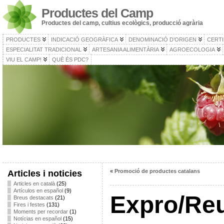
Productes del Camp
Productes del camp, cultius ecològics, producció agrària
PRODUCTES
INDICACIÓ GEOGRÀFICA
DENOMINACIÓ D’ORIGEN
CERTI
ESPECIALITAT TRADICIONAL
ARTESANIA ALIMENTÀRIA
AGROECOLOGIA
VIU EL CAMP!
QUÈ ÉS PDC?
«
Promoció de productes catalans
Articles i noticies
Articles en català
(25)
Artículos en español
(9)
Expro/Reu
Breus destacats
(21)
Fires i festes
(131)
Moments per recordar
(1)
Notícias en español
(15)