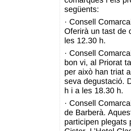
següents:
· Consell Comarcal
Oferirà un tast de 
les 12.30 h.
· Consell Comarcal
bon vi, al Priorat t
per això han triat 
seva degustació. D
h i a les 18.30 h.
· Consell Comarcal
de Barberà. Aques
participen plegats