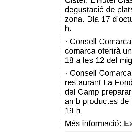
Cister. L’Hotel Cla
degustació de plat
zona. Dia 17 d’octu
h.
· Consell Comarca
comarca oferirà un
18 a les 12 del mig
· Consell Comarca
restaurant La Fon
del Camp preparar
amb productes de l
19 h.
Més informació:
E