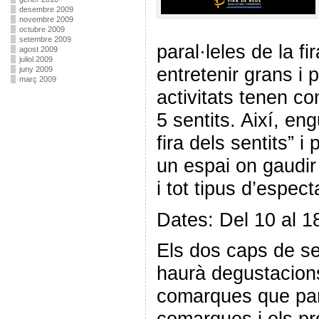
desembre 2009
novembre 2009
octubre 2009
setembre 2009
paral·leles de la f
agost 2009
juliol 2009
entretenir grans i
juny 2009
març 2009
activitats tenen co
5 sentits. Així, e
fira dels sentits” i
un espai on gaudi
i tot tipus d’espect
Dates: Del 10 al 1
Els dos caps de s
haurà degustacion
comarques que part
comarques i els pr