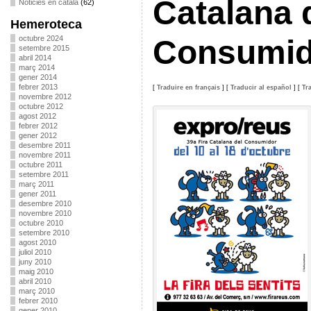
Catalana 
Noticies en català
(62)
Hemeroteca
octubre 2024
Consumid
setembre 2015
abril 2014
març 2014
gener 2014
febrer 2013
[
Traduire en français
]
[
Traducir al español
]
[
Tr
novembre 2012
octubre 2012
agost 2012
febrer 2012
gener 2012
desembre 2011
novembre 2011
octubre 2011
setembre 2011
març 2011
gener 2011
desembre 2010
novembre 2010
octubre 2010
setembre 2010
agost 2010
juliol 2010
juny 2010
maig 2010
abril 2010
març 2010
febrer 2010
gener 2010