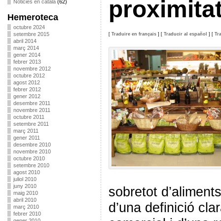
proximitat
Noticies en català
(62)
Hemeroteca
octubre 2024
setembre 2015
[
Traduire en français
]
[
Traducir al español
]
[
Tr
abril 2014
març 2014
gener 2014
febrer 2013
novembre 2012
octubre 2012
agost 2012
febrer 2012
gener 2012
desembre 2011
novembre 2011
octubre 2011
setembre 2011
març 2011
gener 2011
desembre 2010
novembre 2010
octubre 2010
setembre 2010
agost 2010
juliol 2010
juny 2010
sobretot d’aliments
maig 2010
abril 2010
d’una definició cla
març 2010
febrer 2010
gener 2010