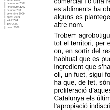
comercial i d’una 
desembre 2009
novembre 2009
establiments ha ob
octubre 2009
setembre 2009
alguns es plantegen
agost 2009
juliol 2009
altre nom.
juny 2009
març 2009
Trobem agrobotigue
tot el territori, pe
on, en sortir del r
habitual que es pu
ingredient que s’ha
oli, un fuet, sigui 
ha que, de fet, só
proliferació d’aque
Catalunya els últi
l’apropiació indisc