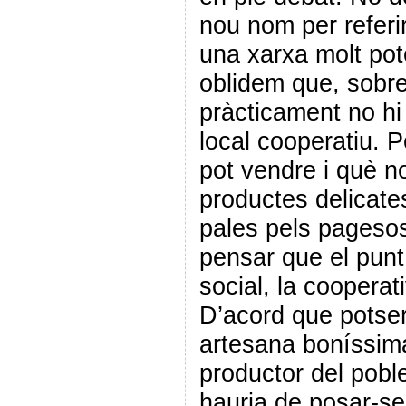
nou nom per referi
una xarxa molt pote
oblidem que, sobre
pràcticament no hi
local cooperatiu. P
pot vendre i què n
productes delicates
pales pels pagesos
pensar que el punt 
social, la cooperat
D’acord que potser
artesana boníssim
productor del poble
hauria de posar-se