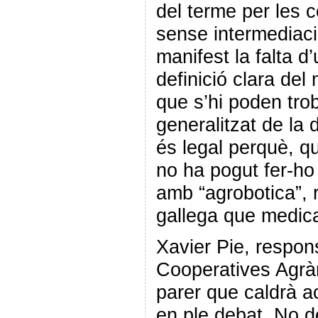
del terme per les 
sense intermediac
manifest la falta d’
definició clara del
que s’hi poden trob
generalitzat de la
és legal perquè, qu
no ha pogut fer-ho
amb “agrobotica”, r
gallega que medica
Xavier Pie, respon
Cooperatives Agràr
parer que caldrà a
en ple debat. No d