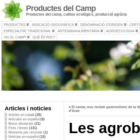
Productes del Camp
Productes del camp, cultius ecològics, producció agrària
PRODUCTES
INDICACIÓ GEOGRÀFICA
DENOMINACIÓ D’ORIGEN
CERTI
ESPECIALITAT TRADICIONAL
ARTESANIA ALIMENTÀRIA
AGROECOLOGIA
VIU EL CAMP!
QUÈ ÉS PDC?
«
El caviar, nou reclam gastronòmic de la Va
Articles i noticies
d’Aran
Articles en català
(25)
Artículos en español
(9)
Les agrob
Breus destacats
(21)
Fires i festes
(131)
Moments per recordar
(1)
Notícias en español
(15)